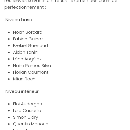
Les élèves suivants ont réussi l’examen des cours de
perfectionnement :
Niveau base
Noah Borcard
Fabien Geinoz
Ezekiel Guenaud
Aidan Tonini
Léon Angéloz
Naïm Ramos Silva
Florian Coumont
Kilian Roch
Niveau inférieur
Eloi Audergon
Lola Cassella
Simon Uldry
Quentin Menoud