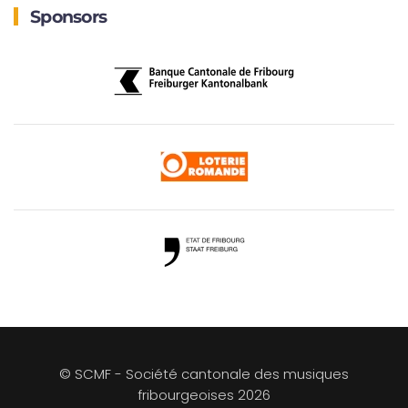
Sponsors
© SCMF - Société cantonale des musiques
fribourgeoises
2026