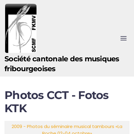
Accéder au contenu principal
Société cantonale des musiques
fribourgeoises
Photos CCT - Fotos
KTK
Articles
Titre
2009 - Photos du séminaire musical tambours «La
Roche 02-04 octobre»