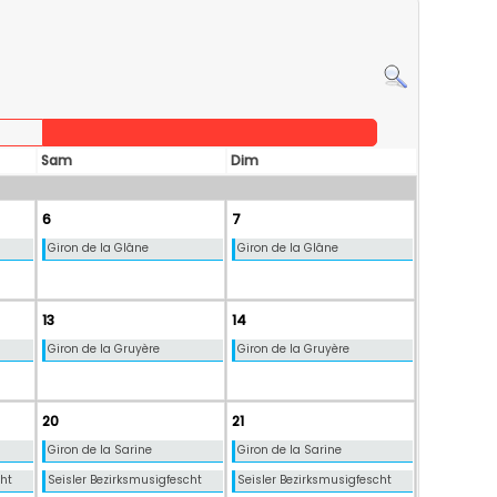
Sam
Dim
6
7
Giron de la Glâne
Giron de la Glâne
13
14
Giron de la Gruyère
Giron de la Gruyère
20
21
Giron de la Sarine
Giron de la Sarine
cht
Seisler Bezirksmusigfescht
Seisler Bezirksmusigfescht