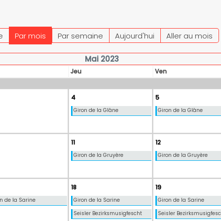
e
Par mois
Par semaine
Aujourd'hui
Aller au mois
Mai 2023
Jeu
Ven
4
5
Giron de la Glâne
Giron de la Glâne
11
12
Giron de la Gruyère
Giron de la Gruyère
18
19
n de la Sarine
Giron de la Sarine
Giron de la Sarine
Seisler Bezirksmusigfescht
Seisler Bezirksmusigfes