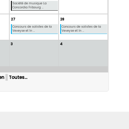
Société de musique La
Concordia Fribourg ...
27
28
Concours de solistes de la
Concours de solistes de la
Veveyse et In ...
Veveyse et In ...
3
4
ten
Toutes…