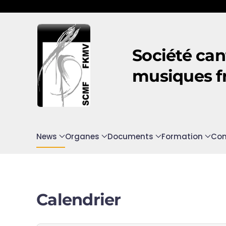
Accéder au contenu principal
Société can
musiques f
News
Organes
Documents
Formation
Con
Calendrier