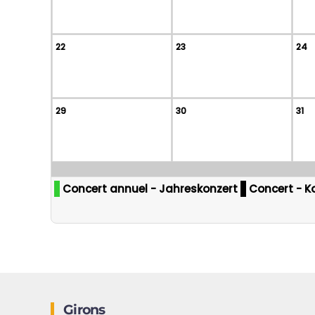
22
23
24
29
30
31
Concert annuel - Jahreskonzert
Concert - K
Girons