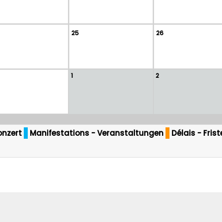
25
26
1
2
onzert
Manifestations - Veranstaltungen
Délais - Fris