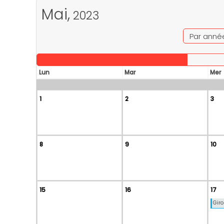
Mai,
2023
Par anné
Lun
Mar
Mer
1
2
3
8
9
10
15
16
17
Giro