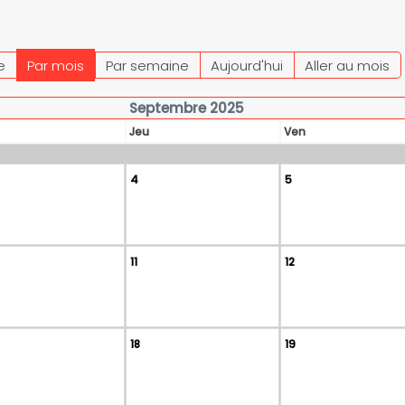
e
Par mois
Par semaine
Aujourd'hui
Aller au mois
Septembre 2025
Jeu
Ven
4
5
11
12
18
19