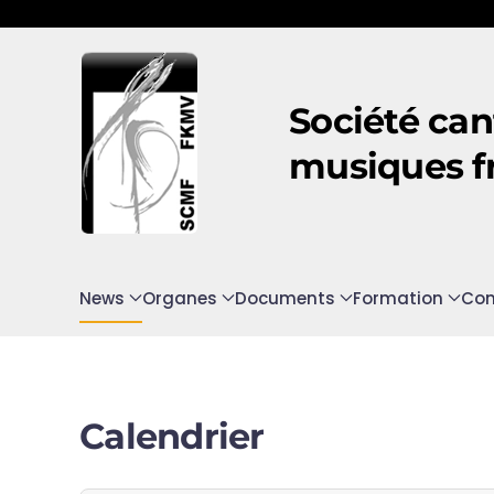
Accéder au contenu principal
Société can
musiques f
News
Organes
Documents
Formation
Con
Calendrier