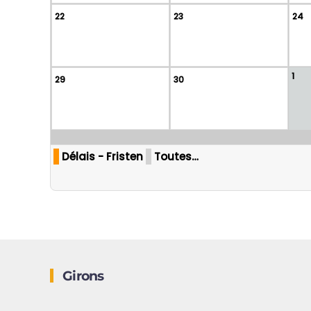
22
23
24
1
29
30
Délais - Fristen
Toutes…
Girons