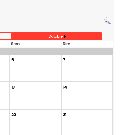
Octobre
Sam
Dim
6
7
13
14
20
21