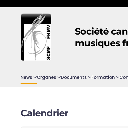
Accéder au contenu principal
Société can
musiques f
News
Organes
Documents
Formation
Con
Calendrier