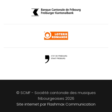
© SCMF - Société cantonale des musiques
fribourgeoises
2026
Site internet par Flashmax Communication