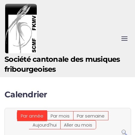
Accéder au contenu principal
Société cantonale des musiques
fribourgeoises
Calendrier
Par année
Par mois
Par semaine
Aujourd'hui
Aller au mois