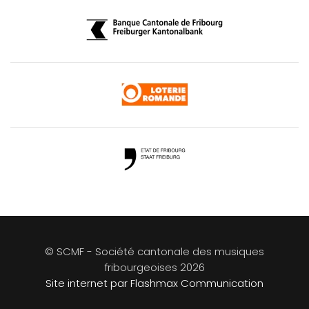
© SCMF - Société cantonale des musiques
fribourgeoises
2026
Site internet par Flashmax Communication