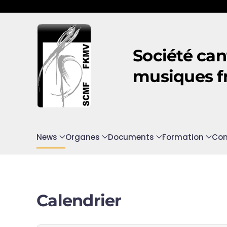
Accéder au contenu principal
Société can
musiques f
News
Organes
Documents
Formation
Con
Calendrier