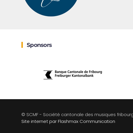
Sponsors
© SCMF - Société cantonale des musiques fribour
Site internet par Flashmax Communication