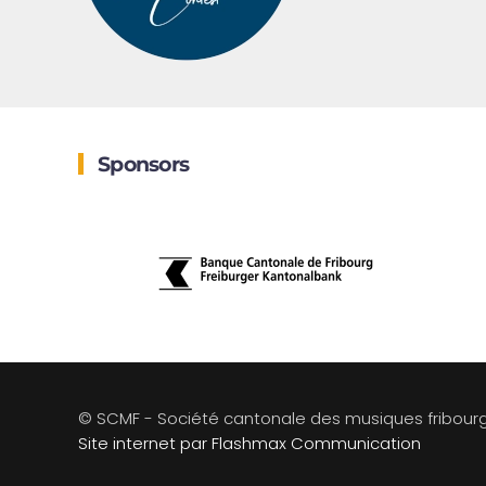
Sponsors
© SCMF - Société cantonale des musiques fribour
Site internet par Flashmax Communication