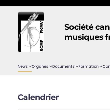
Accéder au contenu principal
Société can
musiques f
News
Organes
Documents
Formation
Con
Calendrier