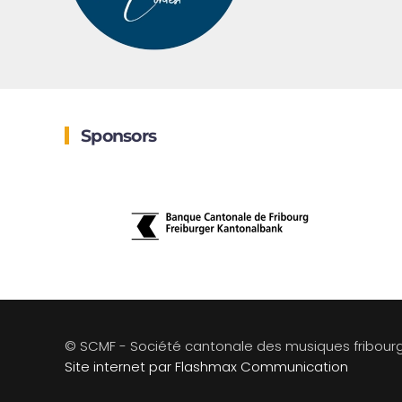
Sponsors
© SCMF - Société cantonale des musiques fribour
Site internet par Flashmax Communication