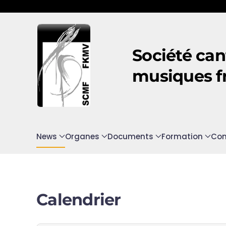
Accéder au contenu principal
Société can
musiques f
News
Organes
Documents
Formation
Con
Calendrier