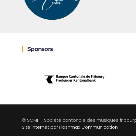
Sponsors
© SCMF - Société cantonale des musiques fribour
Site internet par Flashmax Communication