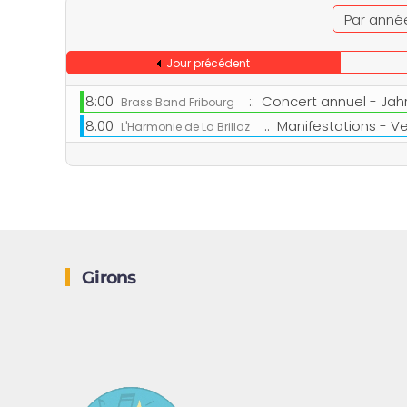
Par anné
Jour précédent
8:00
:: Concert annuel - Jah
Brass Band Fribourg
8:00
:: Manifestations - V
L'Harmonie de La Brillaz
Girons