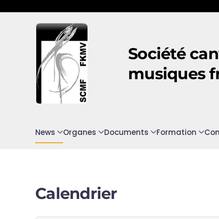
Accéder au contenu principal
Société can
musiques f
News
Organes
Documents
Formation
Con
Calendrier