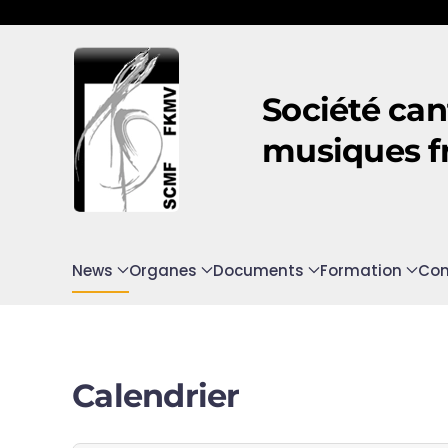
Accéder au contenu principal
Société can
musiques f
News
Organes
Documents
Formation
Con
Calendrier