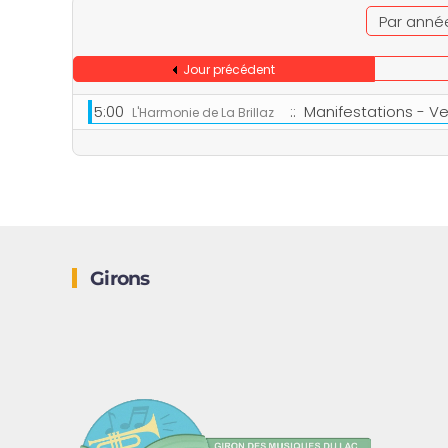
Par anné
Jour précédent
5:00
:: Manifestations - V
L'Harmonie de La Brillaz
Girons