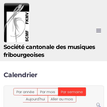
Accéder au contenu principal
Société cantonale des musiques
fribourgeoises
Calendrier
Par année
Par mois
Par semaine
Aujourd'hui
Aller au mois