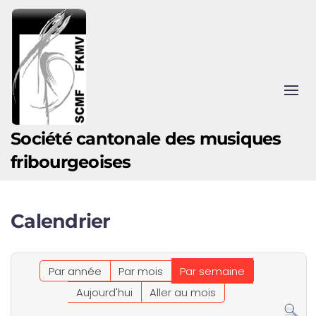
Accéder au contenu principal
Société cantonale des musiques
fribourgeoises
Calendrier
Par année
Par mois
Par semaine
Aujourd'hui
Aller au mois