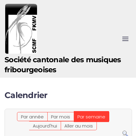
Accéder au contenu principal
Société cantonale des musiques
fribourgeoises
Calendrier
Par année
Par mois
Par semaine
Aujourd'hui
Aller au mois