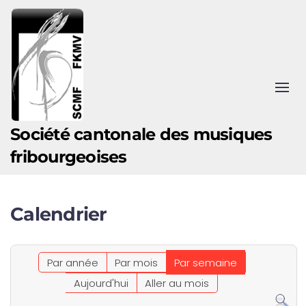
Accéder au contenu principal
Société cantonale des musiques
fribourgeoises
Calendrier
Par année
Par mois
Par semaine
Aujourd'hui
Aller au mois