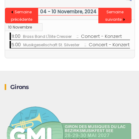
04 - 10 Novembre, 2024
Semaine
Semaine
précédente
suivante
10 Novembre
11:00
:: Concert - Konzert
Brass Band L'Elite Cressier
5:00
:: Concert - Konzert
Musikgesellschaft St. Silvester
Girons