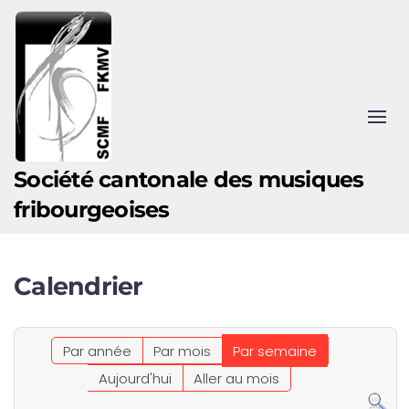
Accéder au contenu principal
Société cantonale des musiques
fribourgeoises
Calendrier
Par année
Par mois
Par semaine
Aujourd'hui
Aller au mois