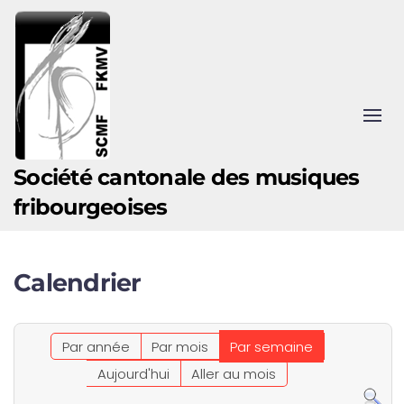
Accéder au contenu principal
Société cantonale des musiques
fribourgeoises
Calendrier
Par année
Par mois
Par semaine
Aujourd'hui
Aller au mois