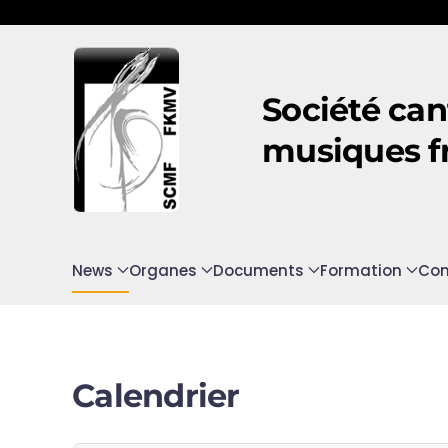
Accéder au contenu principal
Société can
musiques f
News
Organes
Documents
Formation
Con
Calendrier