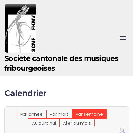
Accéder au contenu principal
Société cantonale des musiques
fribourgeoises
Calendrier
Par année
Par mois
Par semaine
Aujourd'hui
Aller au mois