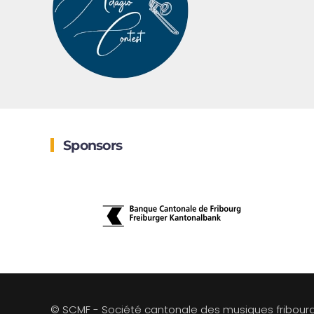
Sponsors
© SCMF - Société cantonale des musiques fribour