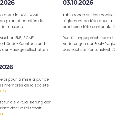
.2026
03.10.2026
e entre la BCF, SCMF,
Table ronde
sur les modific
de giron et comités des
règlement de fête pour la
 de musique
prochaine fête cantonale 2
zwischen FKB, SCMF,
Rundtischgespräch über di
sverbände-Komitees und
Änderungen der Fest-Regle
 der Musikgesellschaften
das nächste Kantonsfest 2
.2026
élai pour la mise à jour de
 des membres de la société
ITO
ist für die Aktualisierung der
rliste der Gesellschaft
BITO