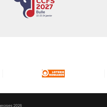
geoises
2026