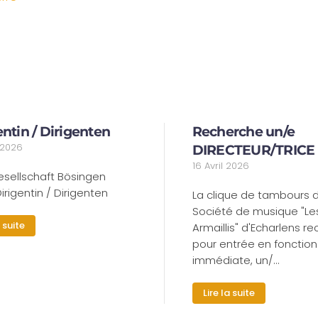
entin / Dirigenten
Recherche un/e
t 2026
DIRECTEUR/TRICE
16 Avril 2026
esellschaft Bösingen
irigentin / Dirigenten
La clique de tambours d
Société de musique "Le
a suite
Armaillis" d'Echarlens r
pour entrée en fonction
immédiate, un/…
Lire la suite