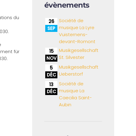
évènements
ations du
Société de
26
musique La Lyre
SEP
030.
Vuisternens-
devant-Romont
e
Musikgesellschaft
15
ment für
St. Silvester
NOV
030.
Musikgesellschaft
5
Ueberstorf
DÉC
Société de
13
musique La
DÉC
Caecilia Saint-
Aubin