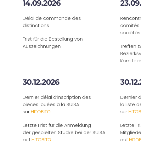
14.09.2026
23.09
Délai de commande des
Rencontr
distinctions
comités 
sociétés
Frist für die Bestellung von
Auszeichnungen
Treffen 
Bezierk
Komitees
30.12.2026
30.12
Dernier délai d’inscription des
Dernier d
pièces jouées à la SUISA
la liste
sur
HITOBITO
sur
HITOB
Letzte Frist für die Anmeldung
Letzte Fr
der gespielten Stücke bei der SUISA
Mitgliede
auf
HITOBITO
auf
HITO