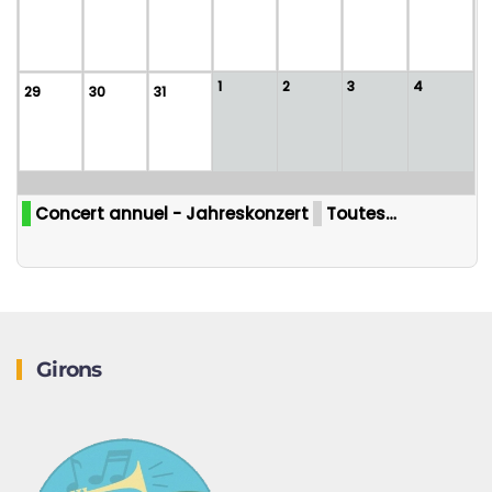
1
2
3
4
29
30
31
Concert annuel - Jahreskonzert
Toutes…
Girons