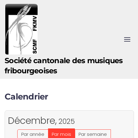
Accéder au contenu principal
Société cantonale des musiques
fribourgeoises
Calendrier
Décembre,
2025
Par année
Par mois
Par semaine