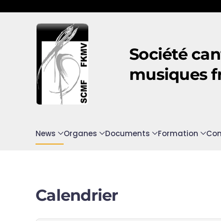
Accéder au contenu principal
Société can
musiques f
News
Organes
Documents
Formation
Con
Calendrier