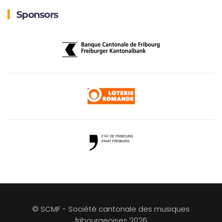
Sponsors
© SCMF - Société cantonale des musiques
fribourgeoises
2026