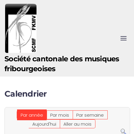
Accéder au contenu principal
Société cantonale des musiques
fribourgeoises
Calendrier
Par année
Par mois
Par semaine
Aujourd'hui
Aller au mois