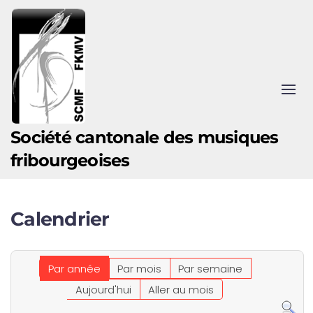
Accéder au contenu principal
Société cantonale des musiques
fribourgeoises
Calendrier
Par année
Par mois
Par semaine
Aujourd'hui
Aller au mois