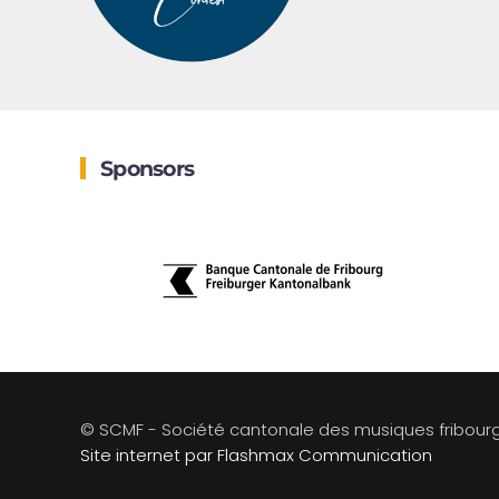
Sponsors
© SCMF - Société cantonale des musiques fribour
Site internet par Flashmax Communication