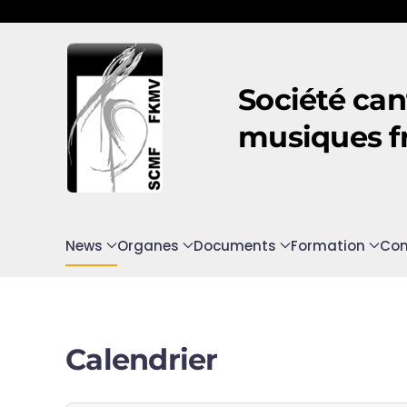
Accéder au contenu principal
Société can
musiques f
News
Organes
Documents
Formation
Con
Calendrier