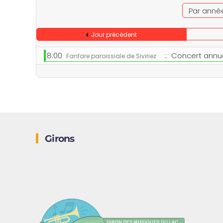
Par anné
Jour précédent
8:00
:: Concert annue
Fanfare paroissiale de Siviriez
Girons