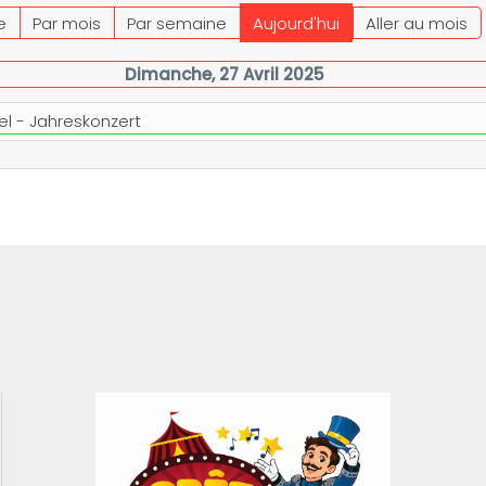
e
Par mois
Par semaine
Aujourd'hui
Aller au mois
Dimanche, 27 Avril 2025
l - Jahreskonzert