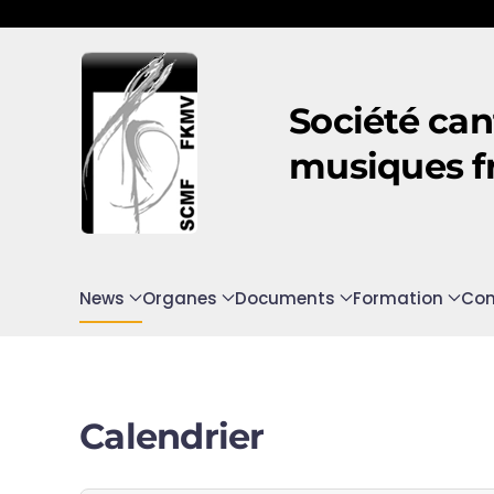
Accéder au contenu principal
Société can
musiques f
News
Organes
Documents
Formation
Con
Calendrier