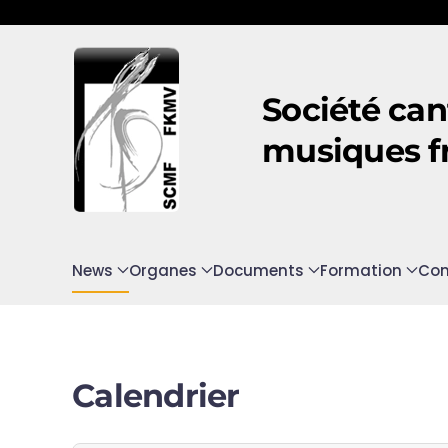
Accéder au contenu principal
Société can
musiques f
News
Organes
Documents
Formation
Con
Calendrier