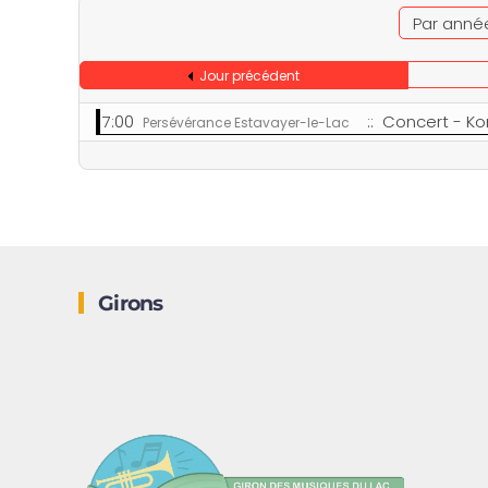
Par anné
Jour précédent
7:00
:: Concert - Ko
Persévérance Estavayer-le-Lac
Girons