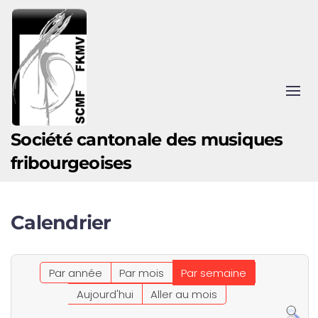
Accéder au contenu principal
Société cantonale des musiques
fribourgeoises
Calendrier
Par année
Par mois
Par semaine
Aujourd'hui
Aller au mois