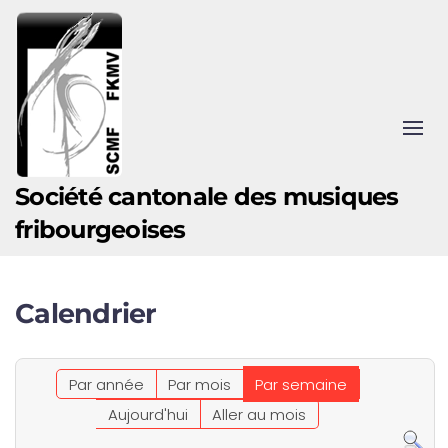
Accéder au contenu principal
Société cantonale des musiques
fribourgeoises
Calendrier
Par année
Par mois
Par semaine
Aujourd'hui
Aller au mois