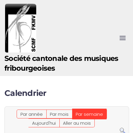
Accéder au contenu principal
Société cantonale des musiques
fribourgeoises
Calendrier
Par année
Par mois
Par semaine
Aujourd'hui
Aller au mois