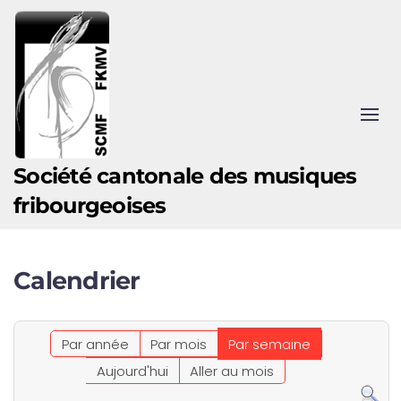
Accéder au contenu principal
Société cantonale des musiques
fribourgeoises
Calendrier
Par année
Par mois
Par semaine
Aujourd'hui
Aller au mois