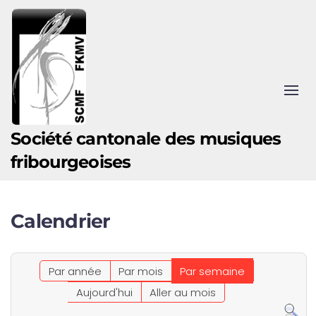
Accéder au contenu principal
Société cantonale des musiques
fribourgeoises
Calendrier
Par année
Par mois
Par semaine
Aujourd'hui
Aller au mois