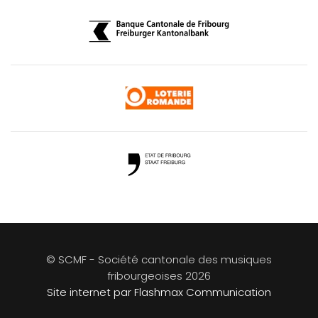
© SCMF - Société cantonale des musiques
fribourgeoises
2026
Site internet par Flashmax Communication