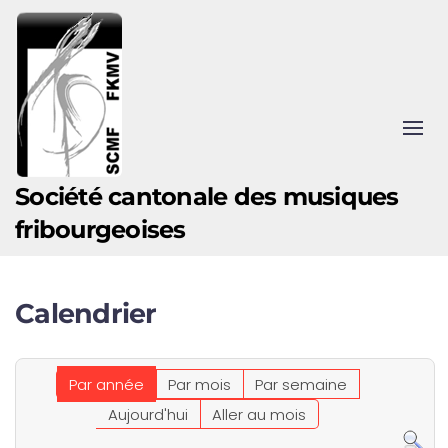
Accéder au contenu principal
Société cantonale des musiques
fribourgeoises
Calendrier
Par année
Par mois
Par semaine
Aujourd'hui
Aller au mois