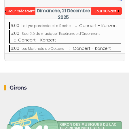
Dimanche, 21 Décembre
Jour précédent
Jour suivant
2025
5:00
:: Concert - Konzert
La Lyre paroissiale La Roche
5:00
Société de musique l'Espérance d'Orsonnens
:: Concert - Konzert
6:00
:: Concert - Konzert
Les Martinets de Cottens
Girons