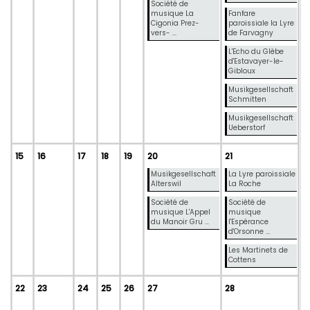
Société de
musique La
Fanfare
Cigonia Prez-
paroissiale la Lyre
vers- ...
de Farvagny
L'Echo du Glèbe
d'Estavayer-le-
Gibloux
Musikgesellschaft
Schmitten
Musikgesellschaft
Ueberstorf
15
16
17
18
19
20
21
Musikgesellschaft
La Lyre paroissiale
Alterswil
La Roche
Société de
Société de
musique L'Appel
musique
du Manoir Gru ...
l'Espérance
d'Orsonne ...
Les Martinets de
Cottens
22
23
24
25
26
27
28