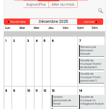
Aujourd'hui
Aller au mois
Décembre 2025
Novembre
Janvier
Lun
Mar
Mer
Jeu
Ven
Sam
Dim
1
2
3
4
5
6
7
Pfarreimusik
Wünnewil-
Flamatt
Société de
musique l'Avenir
de Barberêch ...
Société de
musique l'Union
paroissiale S ...
8
9
10
11
12
13
14
Fanfare
Société de
paroissiale de
musique La
Porsel
Villageoise Rueyre
...