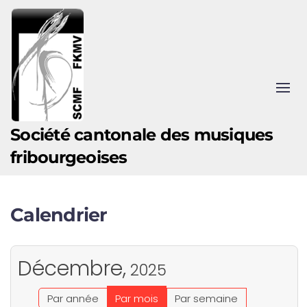
Accéder au contenu principal
Société cantonale des musiques
fribourgeoises
Calendrier
Décembre,
2025
Par année
Par mois
Par semaine