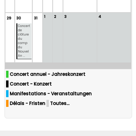
1
2
3
4
29
30
31
Concert
de
clôture
du
camp
du
Nouvel
An ...
Concert annuel - Jahreskonzert
Concert - Konzert
Manifestations - Veranstaltungen
Délais - Fristen
Toutes…