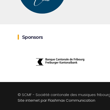
Sponsors
© SCMF - Société cantonale des musiques fribour
Site internet par Flashmax Communication