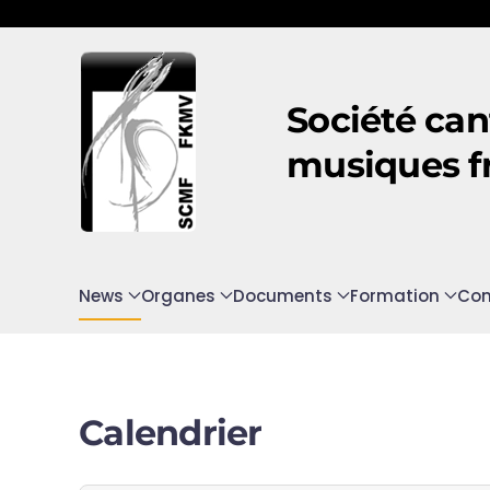
Accéder au contenu principal
Société can
musiques f
News
Organes
Documents
Formation
Con
Calendrier