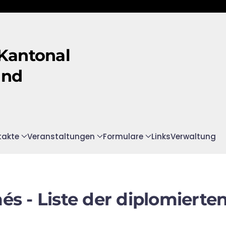
 Kantonal
and
takte
Veranstaltungen
Formulare
Links
Verwaltung
és - Liste der diplomierten