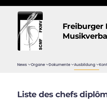
Zum Hauptinhalt springen
Freiburger
Musikverb
News
Organe
Dokumente
Ausbildung
Kon
Liste des chefs diplôm