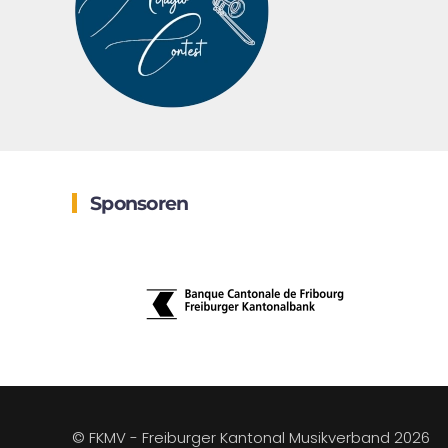
Sponsoren
© FKMV - Freiburger Kantonal Musikverband
2026