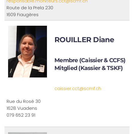
responsable.moniteurs.cct@scmf.ch
Route de la Prela 230
1609 Fiaugères
ROUILLER Diane
Membre (Caissier & CCFS)
Mitglied (Kassier & TSKF)
caissier.cct@scmf.ch
Rue du Rosé 30
1628 Vuadens
079 652 23 91