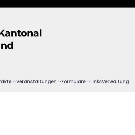
 Kantonal
and
takte
Veranstaltungen
Formulare
Links
Verwaltung