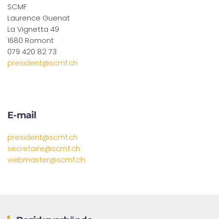
SCMF
Laurence Guenat
La Vignetta 49
1680 Romont
079 420 82 73
president@scmf.ch
E-mail
president@scmf.ch
secretaire@scmf.ch
webmaster@scmf.ch