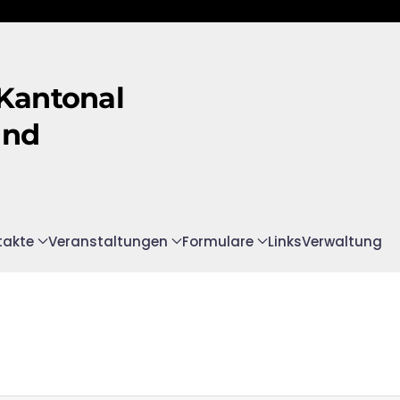
 Kantonal
and
takte
Veranstaltungen
Formulare
Links
Verwaltung