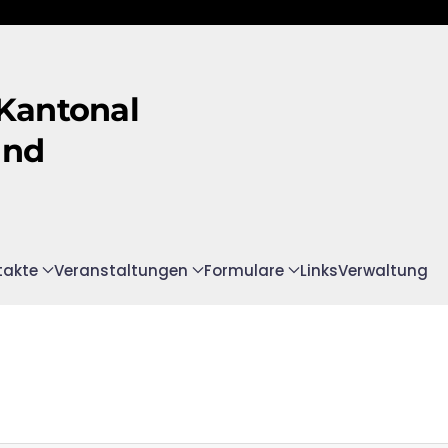
 Kantonal
and
takte
Veranstaltungen
Formulare
Links
Verwaltung