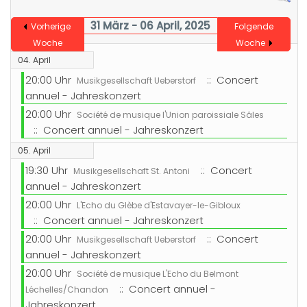
31 März - 06 April, 2025
Vorherige
Folgende
Woche
Woche
04. April
20:00 Uhr
:: Concert
Musikgesellschaft Ueberstorf
annuel - Jahreskonzert
20:00 Uhr
Société de musique l'Union paroissiale Sâles
:: Concert annuel - Jahreskonzert
05. April
19:30 Uhr
:: Concert
Musikgesellschaft St. Antoni
annuel - Jahreskonzert
20:00 Uhr
L'Echo du Glèbe d'Estavayer-le-Gibloux
:: Concert annuel - Jahreskonzert
20:00 Uhr
:: Concert
Musikgesellschaft Ueberstorf
annuel - Jahreskonzert
20:00 Uhr
Société de musique L'Echo du Belmont
:: Concert annuel -
Léchelles/Chandon
Jahreskonzert