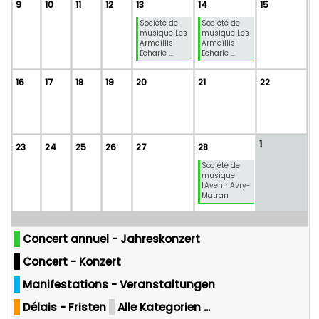
9
10
11
12
13
14
15
Société de
Société de
musique Les
musique Les
Armaillis
Armaillis
Echarle ...
Echarle ...
16
17
18
19
20
21
22
1
23
24
25
26
27
28
Société de
musique
l'Avenir Avry-
Matran
Concert annuel - Jahreskonzert
Concert - Konzert
Manifestations - Veranstaltungen
Délais - Fristen
Alle Kategorien ...