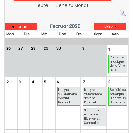
Heute
Gehe zu Monat
Februar 2026
Januar
März
Mon
Die
Mit
Don
Fre
Sam
Son
26
27
28
29
30
31
1
Corps de
musique
de la Ville
Bulle
2
3
4
5
6
7
8
La Lyre
La Lyre
Société de
Vuisternens-
Vuisternens-
musique
devant-
devant-
l'Edelweiss
Romont
Romont
Semsales
Société de
musique
l'Edelweiss
Semsales