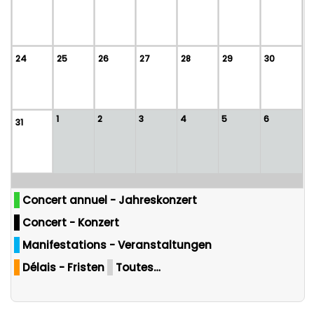
24
25
26
27
28
29
30
1
2
3
4
5
6
31
Concert annuel - Jahreskonzert
Concert - Konzert
Manifestations - Veranstaltungen
Délais - Fristen
Toutes…