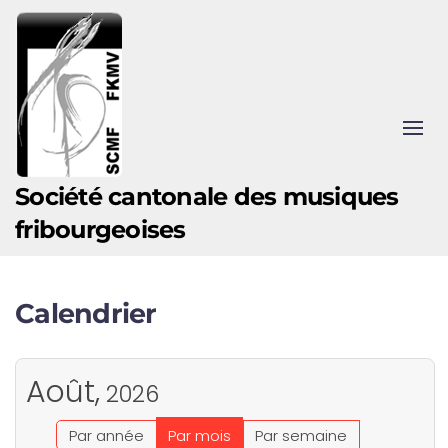
Accéder au contenu principal
Société cantonale des musiques
fribourgeoises
Calendrier
Août,
2026
Par année
Par mois
Par semaine